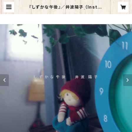
『しずかな午後』／井波陽子 （Instru
mental）CD-R 【送料別】 | 井 波 陽
子 p i a n o & v o c a l