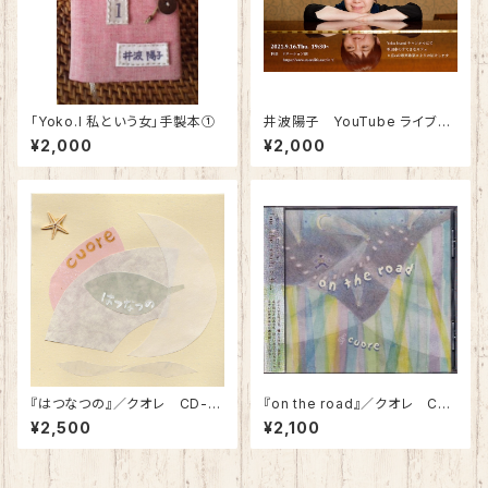
「Yoko.I 私という女」手製本①
井波陽子 YouTube ライブ
ドネーション
¥2,000
¥2,000
『はつなつの』／クオレ CD-R
『on the road』／クオレ CD
【送料別】
【送料別】
¥2,500
¥2,100