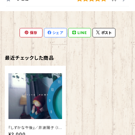
保存
シェア
LINE
ポスト
最近チェックした商品
『しずかな午後』／井波陽子 （In
strumental）CD-R 【送料別】
¥2,000