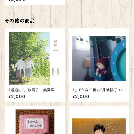
その他の商品
『邂逅』／井波陽子＋熊澤洋
『しずかな午後』／井波陽子 （In
子 CD
strumental）CD-R 【送料別】
¥2,000
¥2,000